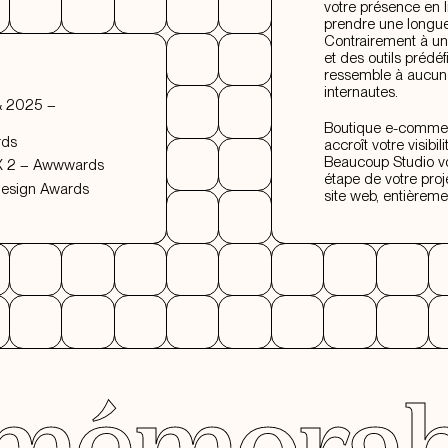
votre présence en l
prendre une longue
Contrairement à un
et des outils prédéf
ressemble à aucun 
internautes.
 & 2025 –
Boutique e-commerc
rds
accroît votre visib
Beaucoup Studio v
 X 2 – Awwwards
étape de votre proj
Design Awards
site web, entièremen
able
Ren