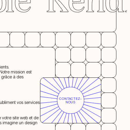
ents.
Notre mission est
grâce à des
CONTACTEZ-
ubliment vos services
NOUS
e votre site web et de
fs imagine un design