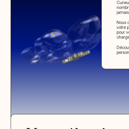
Curieu
nombre
jamais
Nous d
votre 
pour v
charge
Découv
person