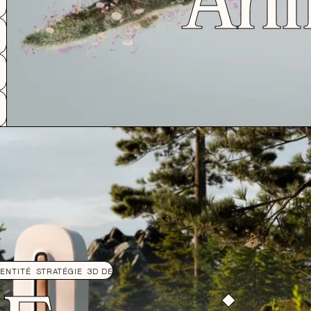
IE
3D DESIGN
DESIGN
DÉVELOPPEMENT
IDENTITÉ
STRATÉGIE