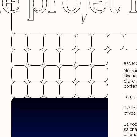
BEAUC
Nous i
Beauco
claire 
conte
Tout s
Par le
et vos 
La voc
sa cha
uniqu