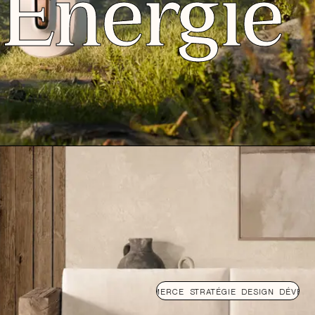
 Energie
OPPEMENT
E-COMMERCE
STRATÉGIE
DESIGN
DÉVELOPPEMENT
E-COM