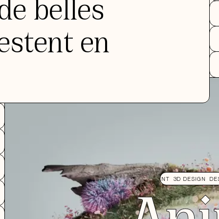
de belles
restent en
An
3D DESIGN
DESIGN
DÉVELOP